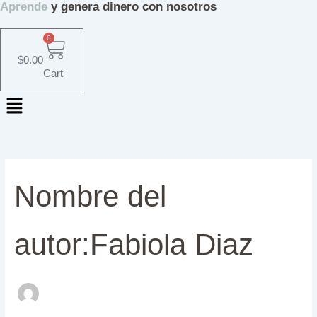
Aprende
y genera dinero con nosotros
Buscar
Ir
por:
al
contenido
0
$
0.00
Cart
Menú
Nombre del
autor:Fabiola Diaz