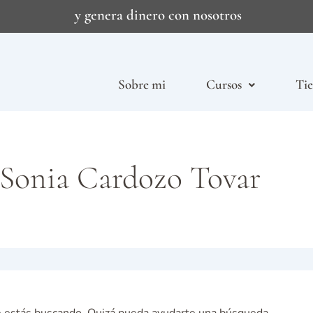
E
m
p
y genera dinero con nosotros
Sobre mi
Cursos
Ti
:Sonia Cardozo Tovar
 estás buscando. Quizá pueda ayudarte una búsqueda.