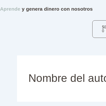
Buscar
Ir
por:
Aprende
y genera dinero con nosotros
al
contenido
Ca
$
0
0
Nombre del aut