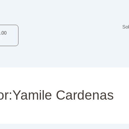
rt
So
.00
or:Yamile Cardenas