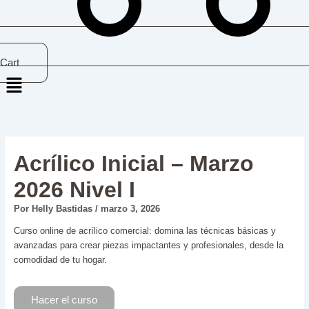
Cart
Menú
BIENVENID
MATERIALE
TEORIA
PREPARACI
CONTROL
TEORIA
APLICACIO
TECNICA
FOTOGRAF
PARTE
DE
Y
PARTE
DE
DE
1
LA
MANEJO
2
PRODUCTO
LIMADO
Acrílico Inicial – Marzo
UÑA
DE
EN
MANUAL
PRODUCTO
MANOS
REALES
2026 Nivel I
Por
Helly Bastidas
/
marzo 3, 2026
Curso online de acrílico comercial: domina las técnicas básicas y
avanzadas para crear piezas impactantes y profesionales, desde la
comodidad de tu hogar.
Hacer el curso