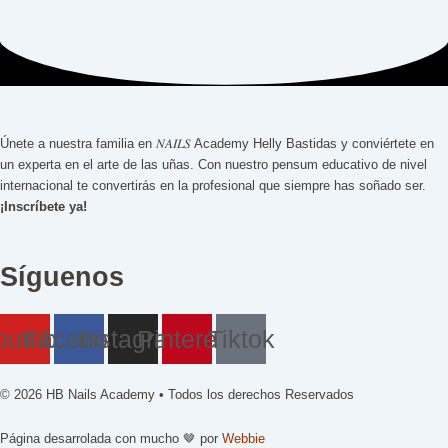
Únete a nuestra familia en 𝑁𝐴𝐼𝐿𝑆 Academy Helly Bastidas y conviértete en
un experta en el arte de las uñas. Con nuestro pensum educativo de nivel
internacional te convertirás en la profesional que siempre has soñado ser.
¡Inscríbete ya!
Síguenos
outube
Facebook
Instagram
Pinterest
Tiktok
© 2026 HB Nails Academy • Todos los derechos Reservados
Página desarrolada con mucho
🤎 por
Webbie