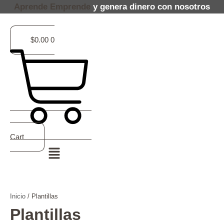
Ir
Aprende
Emprende
y genera dinero con nosotros
al
contenido
$
0.00
0
Cart
Menú
Inicio
/ Plantillas
Plantillas