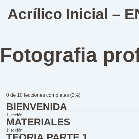
S
A
n
Acrílico Inicial – 
g
t
u
e
r
e
i
n
o
t
r
e
Fotografia pro
0 de 10 lecciones completas (0%)
BIENVENIDA
1 lección
MATERIALES
Clase informativa
1 lección
TEORIA PARTE 1
Herramientas, pinza, limas, productos