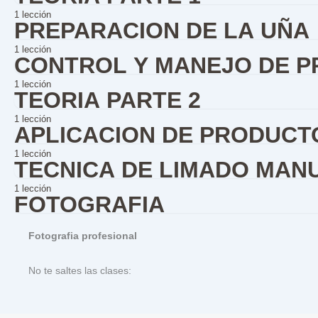
1 lección
PREPARACION DE LA UÑA
Anatomia, enfermedades y adherentes
1 lección
CONTROL Y MANEJO DE 
Práctica, preparación
1 lección
TEORIA PARTE 2
Calibración y aplicación
1 lección
APLICACION DE PRODUCT
Teoria de las estructuras
1 lección
TECNICA DE LIMADO MAN
Estructuras comerciales
1 lección
FOTOGRAFIA
LIMADO – RETOQUE -RETIRO
Fotografia profesional
No te saltes las clases: